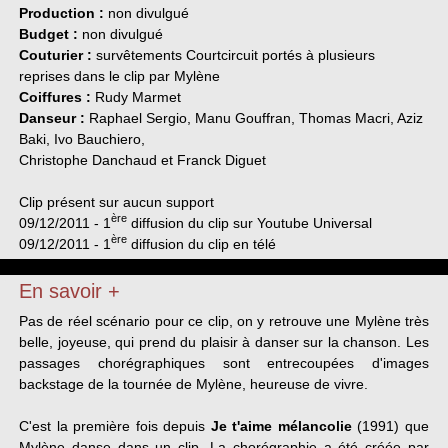
Production :
non divulgué
Budget :
non divulgué
Couturier :
survêtements Courtcircuit portés à plusieurs
reprises dans le clip par Mylène
Coiffures :
Rudy Marmet
Danseur :
Raphael Sergio, Manu Gouffran, Thomas Macri, Aziz
Baki, Ivo Bauchiero,
Christophe Danchaud et Franck Diguet
Clip présent sur aucun support
ère
09/12/2011 - 1
diffusion du clip sur Youtube Universal
ère
09/12/2011 - 1
diffusion du clip en télé
En savoir +
Pas de réel scénario pour ce clip, on y retrouve une Mylène très
belle, joyeuse, qui prend du plaisir à danser sur la chanson. Les
passages chorégraphiques sont entrecoupées d'images
backstage de la tournée de Mylène, heureuse de vivre.
C'est la première fois depuis
Je t'aime mélancolie
(1991) que
Mylène danse dans un clip. La chorégraphie a été créée par