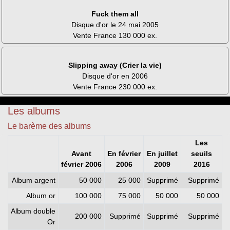
Fuck them all
Disque d'or le 24 mai 2005
Vente France 130 000 ex.
Slipping away (Crier la vie)
Disque d'or en 2006
Vente France 230 000 ex.
Les albums
Le barème des albums
Les
Avant
En février
En juillet
seuils
février 2006
2006
2009
2016
Album argent
50 000
25 000
Supprimé
Supprimé
Album or
100 000
75 000
50 000
50 000
Album double
200 000
Supprimé
Supprimé
Supprimé
Or