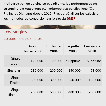
meilleures ventes de singles et d'albums, les performances en
streaming ont également été intégrées aux certifications (Or,
Platine et Diamant) depuis 2016. Plus de détail sur les calculs et
les méthodes de conversion sur le site du
SNEP
.
Les singles
Le barème des singles
Avant
En février
En juillet
Les seuils
février 2006
2006
2009
2016
Single
125 000
100 000
Supprimé
Supprimé
argent
Single or
250 000
200 000
150 000
75 000
Single
500 000
300 000
250 000
150 000
Platine
Single
750 000
500 000
400 000
250 000
diamant