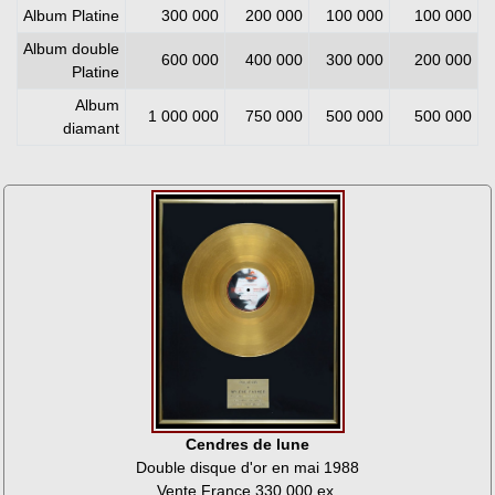
Album Platine
300 000
200 000
100 000
100 000
Album double
600 000
400 000
300 000
200 000
Platine
Album
1 000 000
750 000
500 000
500 000
diamant
Cendres de lune
Double disque d'or en mai 1988
Vente France 330 000 ex.