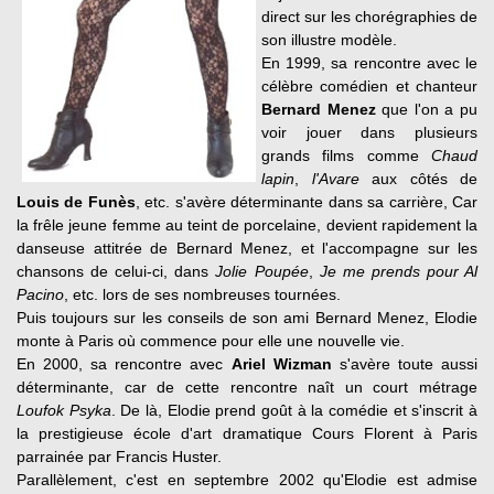
direct sur les chorégraphies de
son illustre modèle.
En 1999, sa rencontre avec le
célèbre comédien et chanteur
Bernard Menez
que l'on a pu
voir jouer dans plusieurs
grands films comme
Chaud
lapin
,
l'Avare
aux côtés de
Louis de Funès
, etc. s'avère déterminante dans sa carrière, Car
la frêle jeune femme au teint de porcelaine, devient rapidement la
danseuse attitrée de Bernard Menez, et l'accompagne sur les
chansons de celui-ci, dans
Jolie Poupée
,
Je me prends pour Al
Pacino
, etc. lors de ses nombreuses tournées.
Puis toujours sur les conseils de son ami Bernard Menez, Elodie
monte à Paris où commence pour elle une nouvelle vie.
En 2000, sa rencontre avec
Ariel Wizman
s'avère toute aussi
déterminante, car de cette rencontre naît un court métrage
Loufok Psyka
. De là, Elodie prend goût à la comédie et s'inscrit à
la prestigieuse école d'art dramatique Cours Florent à Paris
parrainée par Francis Huster.
Parallèlement, c'est en septembre 2002 qu'Elodie est admise