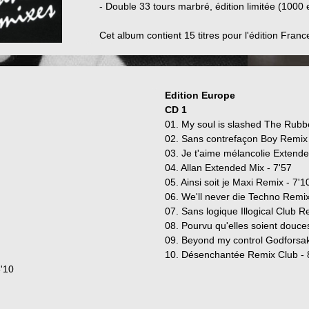
- Double 33 tours marbré, édition limitée (100
Cet album contient 15 titres pour l'édition France
Edition Europe
CD 1
01. My soul is slashed The Rubbe
02. Sans contrefaçon Boy Remix 
03. Je t'aime mélancolie Extend
04. Allan Extended Mix - 7'57
05. Ainsi soit je Maxi Remix - 7'1
06. We'll never die Techno Remix
07. Sans logique Illogical Club R
08. Pourvu qu'elles soient douce
09. Beyond my control Godforsak
10. Désenchantée Remix Club - 
'10