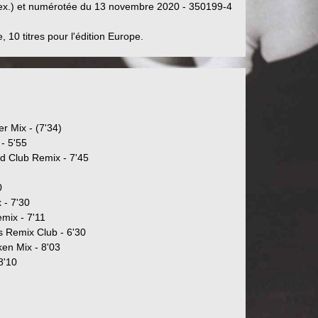
0 ex.) et numérotée du 13 novembre 2020 - 350199-4
, 10 titres pour l'édition Europe.
r Mix - (7'34)
- 5'55
ed Club Remix - 7'45
0
 - 7'30
emix - 7'11
s Remix Club - 6'30
en Mix - 8'03
8'10