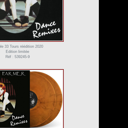
le 33 Tours réédition 2020
Edition limitée
Réf : 539245-9