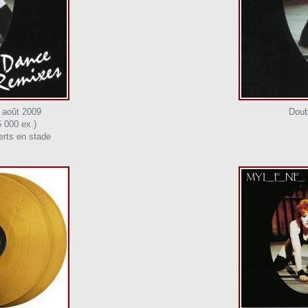
1 août 2009
Doub
5 000 ex.)
erts en stade