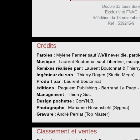
Double 33 tours doré
Exclusivité FNAC
Réédition du 13 novembre
Réf : 539245-9
Crédits
Paroles
: Mylène Farmer sauf We'll never die, paro
Musique
: Laurent Boutonnat sauf Libertine, musi
Remixes réalisés par
: Laurent Boutonnat & Thier
Ingénieur du son
: Thierry Rogen (Studio Mega)
Produit par
: Laurent Boutonnat
éditions
: Requiem Publishing - Bertrand Le Page 
Management
: Thierry Suc
Design pochette
: Com'N.B.
Photographe
: Marianne Rosenstiehl (Sygma)
Gravure
: André Perriat (Top Master)
Classement et ventes