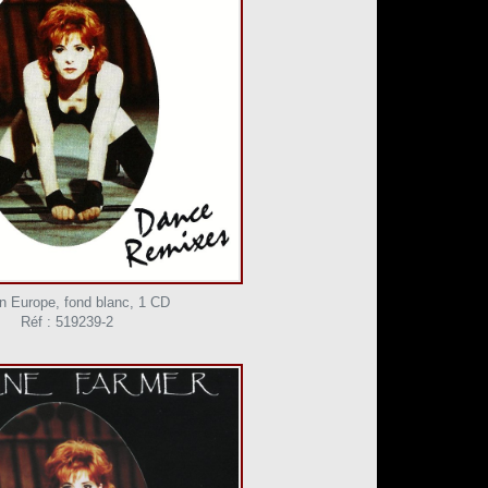
on Europe, fond blanc, 1 CD
Réf : 519239-2