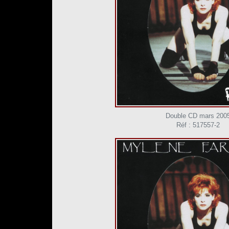
Double CD mars 200
Réf : 517557-2