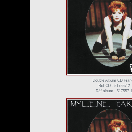
Double Album CD Fran
Réf CD : 517557-2
Réf album : 517557-