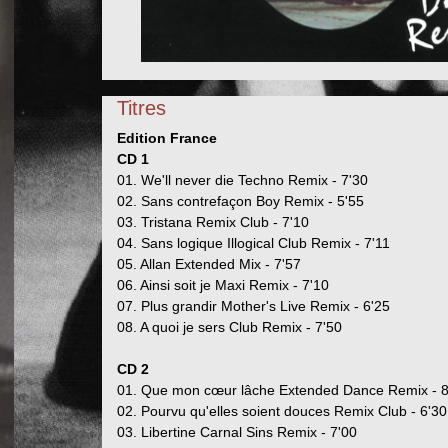
Titres
Edition France
CD 1
01. We'll never die Techno Remix - 7'30
02. Sans contrefaçon Boy Remix - 5'55
03. Tristana Remix Club - 7'10
04. Sans logique Illogical Club Remix - 7'11
05. Allan Extended Mix - 7'57
06. Ainsi soit je Maxi Remix - 7'10
07. Plus grandir Mother's Live Remix - 6'25
08. A quoi je sers Club Remix - 7'50
CD 2
01. Que mon cœur lâche Extended Dance Remix - 8
02. Pourvu qu'elles soient douces Remix Club - 6'30
03. Libertine Carnal Sins Remix - 7'00