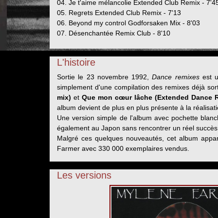
04. Je t'aime mélancolie Extended Club Remix - 7'4
05. Regrets Extended Club Remix - 7'13
06. Beyond my control Godforsaken Mix - 8'03
07. Désenchantée Remix Club - 8'10
L'histoire
Sortie le 23 novembre 1992,
Dance remixes
est u
simplement d'une compilation des remixes déjà sort
mix)
et
Que mon cœur lâche (Extended Dance 
album devient de plus en plus présente à la réalisati
Une version simple de l'album avec pochette blan
également au Japon sans rencontrer un réel succès
Malgré ces quelques nouveautés, cet album apparaî
Farmer avec 330 000 exemplaires vendus.
Les versions