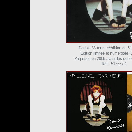
Double 33 tours réédition du 3
Edition limitée et numérotée (
Proposée en 2009 avant les conc
Réf : 517557-1