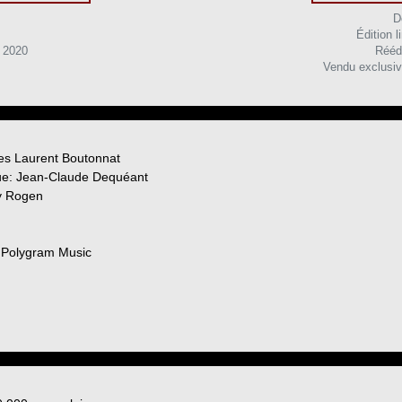
D
Édition 
Rééd
 2020
Vendu exclusiv
les Laurent Boutonnat
que: Jean-Claude Dequéant
ry Rogen
- Polygram Music