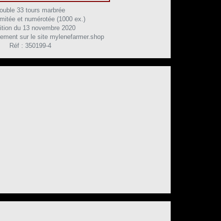
ouble 33 tours marbrée
limitée et numérotée (1000 ex.)
ition du 13 novembre 2020
ement sur le site mylenefarmer.shop
Réf : 350199-4