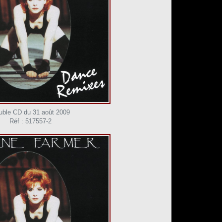
uble CD du 31 août 2009
Réf : 517557-2