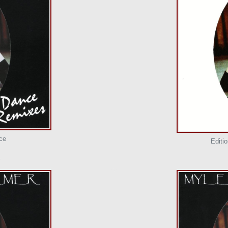
ce
Editi
1