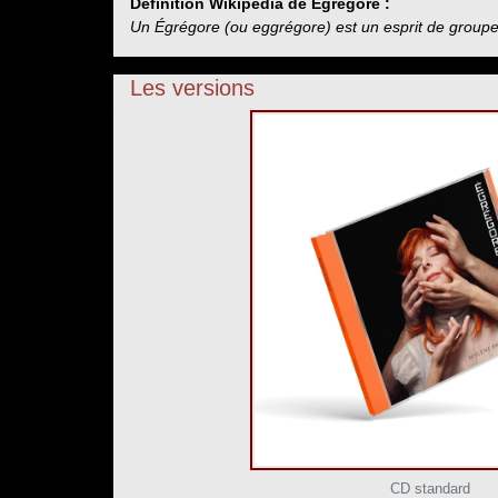
Définition Wikipedia de Égrégore :
Un Égrégore (ou eggrégore) est un esprit de groupe co
Les versions
CD standard