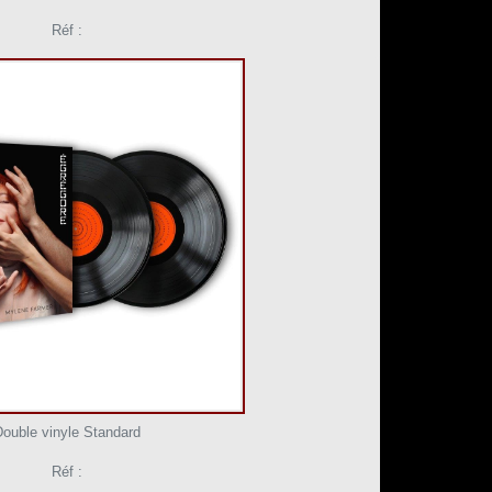
Réf :
Double vinyle Standard
Réf :