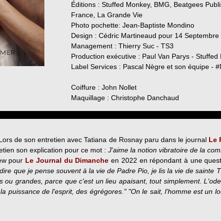
Éditions : Stuffed Monkey, BMG, Beatgees Publ
France, La Grande Vie
Photo pochette: Jean-Baptiste Mondino
Design : Cédric Martineaud pour 14 Septembre
Management : Thierry Suc - TS3
Production exécutive : Paul Van Parys - Stuffe
Label Services : Pascal Nègre et son équipe - 
Coiffure : John Nollet
Maquillage : Christophe Danchaud
 Lors de son entretien avec Tatiana de Rosnay paru dans le journal
Le 
etien son explication pour ce mot :
J'aime la notion vibratoire de la c
iew pour
Le Journal du Dimanche
en 2022 en répondant à une questio
re que je pense souvent à la vie de Padre Pio, je lis la vie de sainte
tes ou grandes, parce que c'est un lieu apaisant, tout simplement. L'ode
la puissance de l'esprit, des égrégores." "On le sait, l'homme est un l