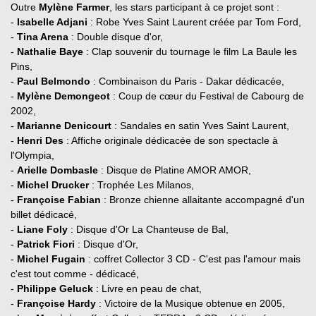
Outre
Mylène Farmer
, les stars participant à ce projet sont :
-
Isabelle Adjani
: Robe Yves Saint Laurent créée par Tom Ford,
-
Tina Arena
: Double disque d'or,
-
Nathalie Baye
: Clap souvenir du tournage le film La Baule les
Pins,
-
Paul Belmondo
: Combinaison du Paris - Dakar dédicacée,
-
Mylène Demongeot
: Coup de cœur du Festival de Cabourg de
2002,
-
Marianne Denicourt
: Sandales en satin Yves Saint Laurent,
-
Henri Des
: Affiche originale dédicacée de son spectacle à
l'Olympia,
-
Arielle Dombasle
: Disque de Platine AMOR AMOR,
-
Michel Drucker
: Trophée Les Milanos,
-
Françoise Fabian
: Bronze chienne allaitante accompagné d'un
billet dédicacé,
-
Liane Foly
: Disque d'Or La Chanteuse de Bal,
-
Patrick Fiori
: Disque d'Or,
-
Michel Fugain
: coffret Collector 3 CD - C'est pas l'amour mais
c'est tout comme - dédicacé,
-
Philippe Geluck
: Livre en peau de chat,
-
Françoise Hardy
: Victoire de la Musique obtenue en 2005,