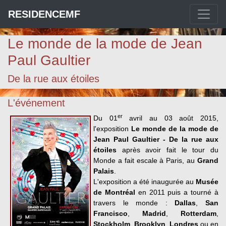
RESIDENCEMF
Le monde de la mode de Jean
Paul Gaultier
De la rue aux étoiles
L'événement
er
Du 01
avril au 03 août 2015,
l'exposition
Le monde de la mode de
Jean Paul Gaultier - De la rue aux
étoiles
après avoir fait le tour du
Monde a fait escale à Paris, au
Grand
Palais
.
L'exposition a été inaugurée au
Musée
de Montréal
en 2011 puis a tourné à
travers le monde :
Dallas
,
San
Francisco
,
Madrid
,
Rotterdam
,
Stockholm
,
Brooklyn
,
Londres
ou en