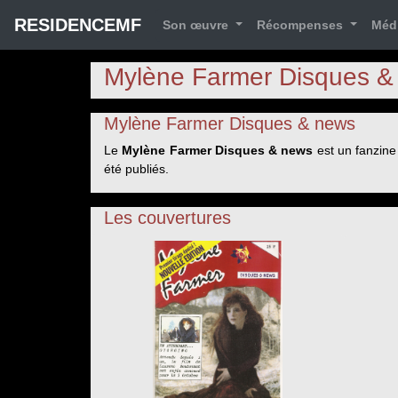
RESIDENCEMF
Son œuvre
Récompenses
Méd
Mylène Farmer Disques &
Mylène Farmer Disques & news
Le
Mylène Farmer Disques & news
est un fanzin
été publiés.
Les couvertures