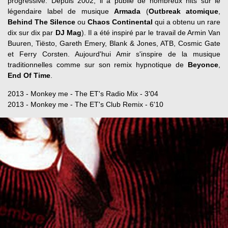
progressive. Depuis 2002, il a publié de nombreux hits sur le
légendaire label de musique
Armada
(
Outbreak atomique
,
Behind The Silence
ou
Chaos Continental
qui a obtenu un rare
dix sur dix par
DJ Mag
). Il a été inspiré par le travail de Armin Van
Buuren, Tiësto, Gareth Emery, Blank & Jones, ATB, Cosmic Gate
et Ferry Corsten. Aujourd'hui Amir s'inspire de la musique
traditionnelles comme sur son remix hypnotique de
Beyonce
,
End Of Time
.
2013 - Monkey me - The ET's Radio Mix - 3'04
2013 - Monkey me - The ET's Club Remix - 6'10