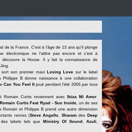
 de la France. C'est à l'âge de 13 ans qu'il plonge
e électronique ne l'attire pas encore et c'est à
écouvre la House. Il y fait la connaissance de
Jing.
 sort son premier maxi
Losing Love
sur le label
à Philippe B donne naissance à une collaboration
re
Can You Feel It
joué pendant l'été 2005 par tous
et Romain Curtis reviennent avec
Ibiza Mi Amor
.
Romain Curtis Feat Ryad - Sun Inside
, un de ses
 de Romain et Philippe B prend une autre dimension
portants remixs (
Steve Angello
,
Sharam
des
Deep
r des labels tels que
Ministry Of Sound
,
Azuli
,