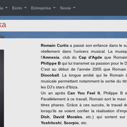
ia
Ecrin
Entreprise
Sosie
ka
Romain Curtis
a passé son enfance dans le sud
réellement dans l'univers musical. La musiqu
l'
Amnesia
, club du
Cap d'Agde
que Romain d
Philippe B
qui lui transmet sa passion pour le D
C'est au début de l'année 2005 que Romain
Discoball
. La longue amitié qui lie Romain 
musicale permettant notamment la sortie du tit
les DJ's stars d'Ibiza.
Un an après
Can You Feel It
, Philippe B 
Parallèlement à ce travail, Romain sort le maxi
titres phares. Grâce à ces succès, le travail
lorsqu'ils se voient confier la réalisation d'im
Dish
,
David Morales
, etc.) qui sortent su
Yoshitoshi
,
Scorpio
, etc.