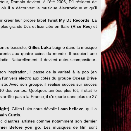
eur, Romain devient, à l'été 2006, DJ résident de
ub où il a découvert la musique électronique et qu'il
r créer leur propre label
Twist My DJ Records
. La
 plus grands DJs et licenciée en Italie (
Rise Rec
) et
ontre bassiste,
Gilles Luka
baigne dans la musique
arents aux quatre coins du monde. Il acquiert une
odie. Naturellement, il devient auteur-compositeur-
n inspiration, il passe de la variété à la pop (en
à l'univers électro aux côtés du groupe
Ocean Drive
diste. Avec son groupe, il réalise succès sur succès
10 des ventes. Quelques années plus tôt, il était le
'arrête pas à la France, il s'exporte dans plus de 27
ight)
, Gilles Luka nous dévoile
I can believe
, qu'il a
ain Curtis
.
vec d'autres artistes comme notamment son dernier
hier
Before you go
. Les musiques de film sont