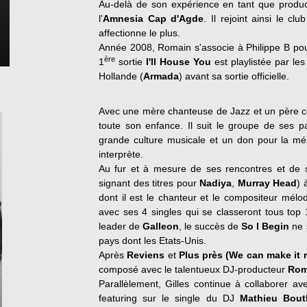
Au-delà de son expérience en tant que product
l'
Amnesia Cap d'Agde
. Il rejoint ainsi le cl
affectionne le plus.
Année 2008, Romain s'associe à Philippe B pou
ère
1
sortie
I'll House You
est playlistée par les
Hollande (
Armada
) avant sa sortie officielle.
Avec une mère chanteuse de Jazz et un père c
toute son enfance. Il suit le groupe de ses p
grande culture musicale et un don pour la mél
interprète.
Au fur et à mesure de ses rencontres et de so
signant des titres pour
Nadiya
,
Murray Head
) 
dont il est le chanteur et le compositeur mélo
avec ses 4 singles qui se classeront tous top 
leader de
Galleon
, le succès de
So I Begin
ne s
pays dont les Etats-Unis.
Après
Reviens
et
Plus près (We can make it r
composé avec le talentueux DJ-producteur
Rom
Parallèlement, Gilles continue à collaborer a
featuring sur le single du DJ
Mathieu Bout