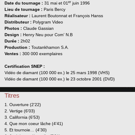
er
Date du tournage :
31 mai et 01
juin 1996
Lieu de tournage :
Paris Bercy
Réalisateur :
Laurent Boutonnat et François Hanss
Distributeur :
Polygram Video
Photos :
Claude Gassian
Design :
Henry Neu pour Com' N.B
Durée :
2h02
Production :
Toutankhamon S.A.
Ventes :
300 000 exemplaires
Certification SNEP :
Vidéo de diamant (100 000 ex.) le 25 mars 1998 (VHS)
Vidéo de diamant (100 000 ex.) le 23 octobre 2001 (DVD)
Titres
1. Ouverture (2'22)
2. Vertige (6'03)
3. California (6'53)
4. Que mon coeur lâche (4'41)
5. Et tournoie… (4'30)