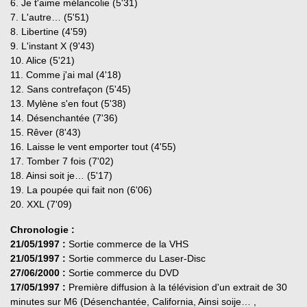
6. Je t'aime mélancolie (5'31)
7. L'autre… (5'51)
8. Libertine (4'59)
9. L'instant X (9'43)
10. Alice (5'21)
11. Comme j'ai mal (4'18)
12. Sans contrefaçon (5'45)
13. Mylène s'en fout (5'38)
14. Désenchantée (7'36)
15. Rêver (8'43)
16. Laisse le vent emporter tout (4'55)
17. Tomber 7 fois (7'02)
18. Ainsi soit je… (5'17)
19. La poupée qui fait non (6'06)
20. XXL (7'09)
Chronologie :
21/05/1997 :
Sortie commerce de la VHS
21/05/1997 :
Sortie commerce du Laser-Disc
27/06/2000 :
Sortie commerce du DVD
17/05/1997 :
Première diffusion à la télévision d'un extrait de 30
minutes sur M6 (Désenchantée, California, Ainsi soije… ,