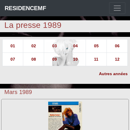
RESIDENCEMF
La presse 1989
01
02
03
04
05
06
07
08
09
10
11
12
Autres années
Mars 1989