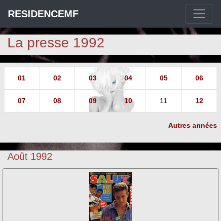
RESIDENCEMF
La presse 1992
01
02
03
04
05
06
07
08
09
10
11
12
Autres années
Août 1992