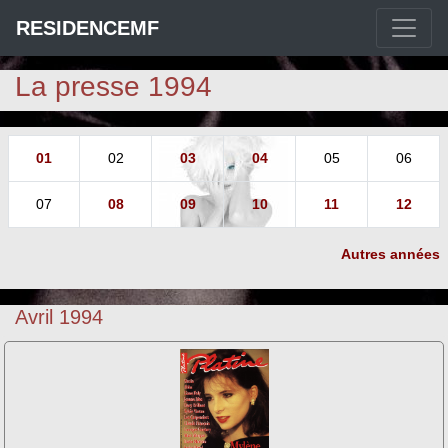
RESIDENCEMF
La presse 1994
01
02
03
04
05
06
07
08
09
10
11
12
Autres années
Avril 1994