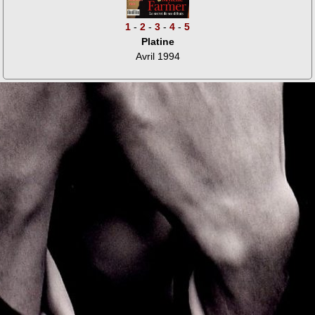
1
-
2
-
3
-
4
-
5
Platine
Avril 1994