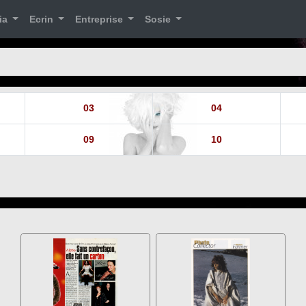
ia
Ecrin
Entreprise
Sosie
03
04
09
10