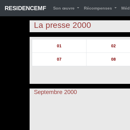
RESIDENCEMF
Son œuvre
Récompenses
Méd
La presse 2000
01
02
07
08
Septembre 2000