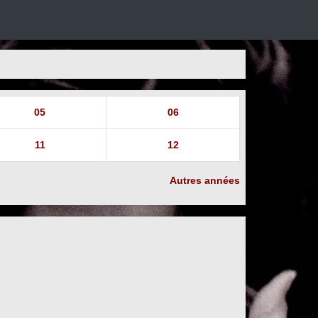
05
06
11
12
Autres années