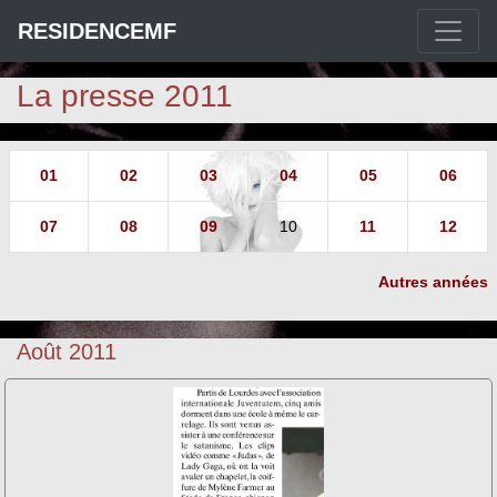
RESIDENCEMF
La presse 2011
01
02
03
04
05
06
07
08
09
10
11
12
Autres années
Août 2011