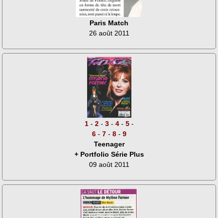
Paris Match
26 août 2011
1
-
2
-
3
-
4
-
5
-
6
-
7
-
8
-
9
Teenager
+ Portfolio Série Plus
09 août 2011