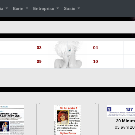
ia
Ecrin
Entreprise
Sosie
03
04
09
10
20 Minut
03 avril 2