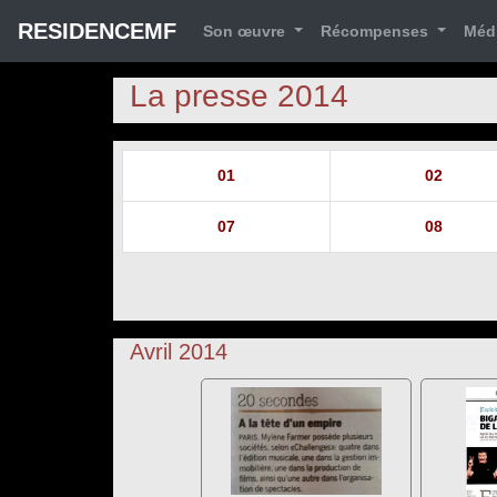
RESIDENCEMF
Son œuvre
Récompenses
Méd
La presse 2014
01
02
07
08
Avril 2014