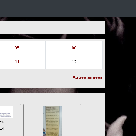
05
06
11
12
Autres années
es
014