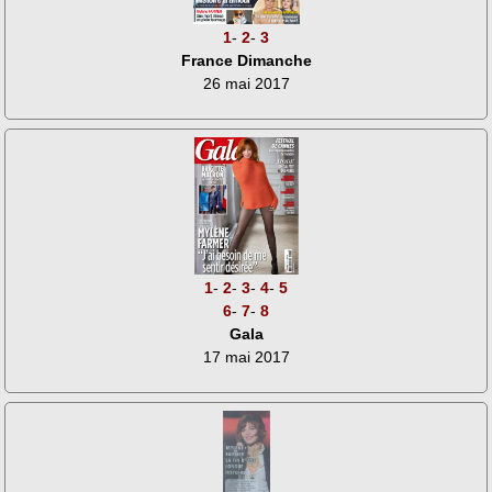
1
-
2
-
3
France Dimanche
26 mai 2017
1
-
2
-
3
-
4
-
5
6
-
7
-
8
Gala
17 mai 2017