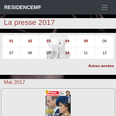
RESIDENCEMF
La presse 2017
01
02
03
04
05
06
07
08
09
10
11
12
Autres années
Mai 2017