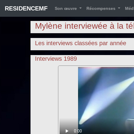
RESIDENCEMF
Son œuvre
Récompenses
Méd
Mylène interviewée à la té
Les interviews classées par année
Interviews 1989