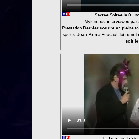
Sacrée Soirée le 01 
Mylène est interviewée par
Prestation
Dernier sourire
en pleine t
sports. Jean-Pierre Foucault lui reme
soit j
Jacky Show le 25 