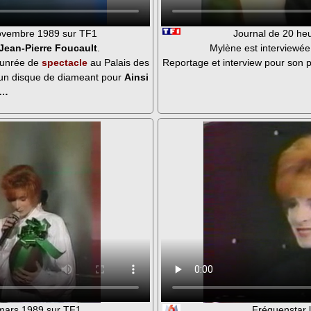
novembre 1989 sur TF1
Journal de 20 he
Jean-Pierre Foucault
.
Mylène est interviewé
ounrée de
spectacle
au Palais des
Reportage et interview pour son 
t un disque de diameant pour
Ainsi
e…
mars 1989 sur TF1
Fréquenstar 