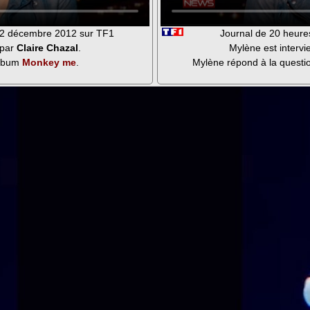
 02 décembre 2012 sur TF1
Journal de 20 heure
 par
Claire Chazal
.
Mylène est interv
album
Monkey me
.
Mylène répond à la questio