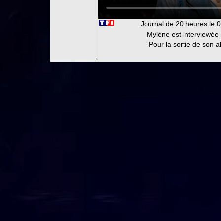
Journal de 20 heures le
Mylène est interviewée
Pour la sortie de son 