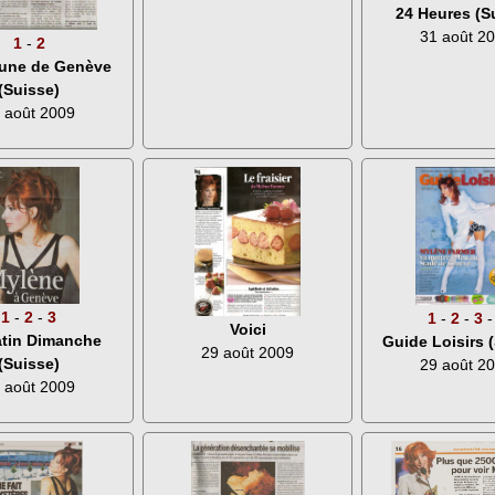
24 Heures (S
31 août 2
1
-
2
bune de Genève
(Suisse)
 août 2009
1
-
2
-
3
1
-
2
-
3
Voici
tin Dimanche
Guide Loisirs 
29 août 2009
(Suisse)
29 août 2
 août 2009