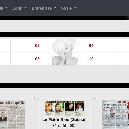
ia
Ecrin
Entreprise
Sosie
03
04
09
10
Le Matin Bleu (Suisse)
31 août 2009