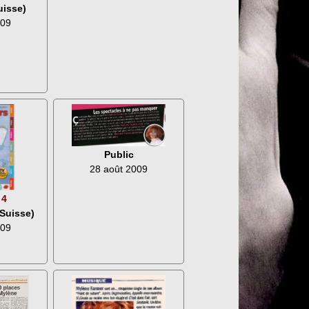
uisse)
009
Public
28 août 2009
-
4
(Suisse)
009