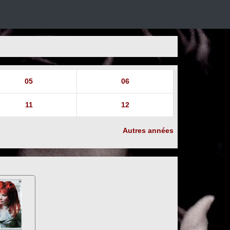
05
06
11
12
Autres années