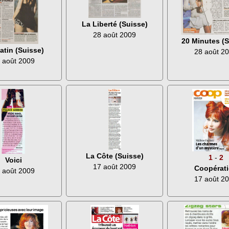
La Liberté (Suisse)
28 août 2009
20 Minutes (S
atin (Suisse)
28 août 2
 août 2009
La Côte (Suisse)
1
-
2
Voici
17 août 2009
Coopérat
 août 2009
17 août 2