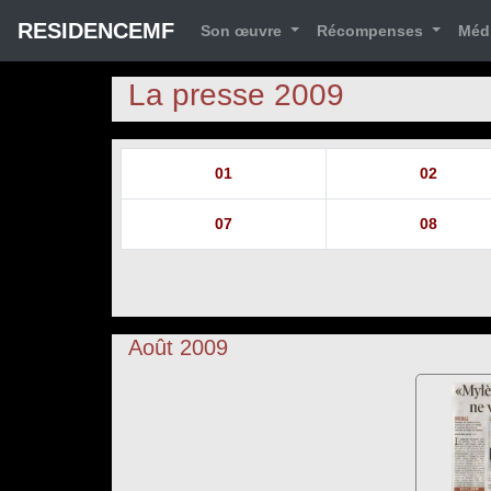
RESIDENCEMF
Son œuvre
Récompenses
Méd
La presse 2009
01
02
07
08
Août 2009