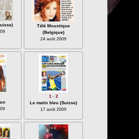
uisse)
Télé Moustique
009
(Belgique)
24 août 2009
1
-
2
ion
Le matin bleu (Suisse)
009
17 août 2009