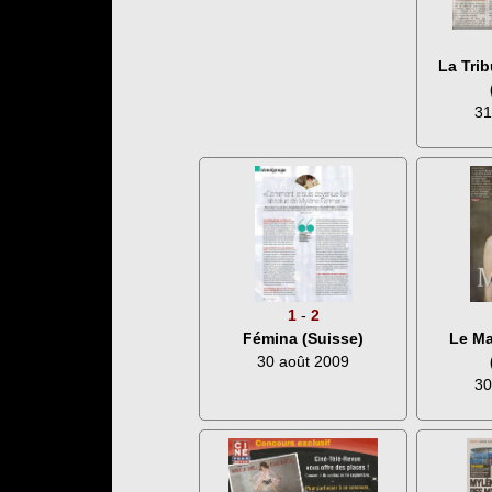
La Tri
31
1
-
2
Le Ma
Fémina (Suisse)
30 août 2009
30