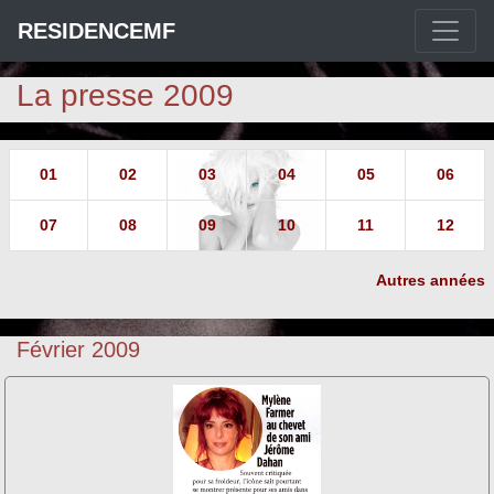
RESIDENCEMF
La presse 2009
01
02
03
04
05
06
07
08
09
10
11
12
Autres années
Février 2009